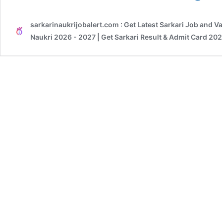
Senio
Resid
sarkarinaukrijobalert.com : Get Latest Sarkari Job and V
Tutor
Onlin
Naukri 2026 - 2027 | Get Sarkari Result & Admit Card 20
Form
2026