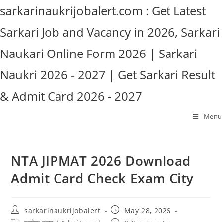
Skip
sarkarinaukrijobalert.com : Get Latest
to
Sarkari Job and Vacancy in 2026, Sarkari
content
Naukari Online Form 2026 | Sarkari
Naukri 2026 - 2027 | Get Sarkari Result
& Admit Card 2026 - 2027
Menu
NTA JIPMAT 2026 Download
Admit Card Check Exam City
Post
Post
sarkarinaukrijobalert
May 28, 2026
author:
published:
Post
Post