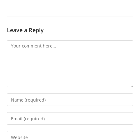
Leave a Reply
Comment
Enter
your
name
Enter
or
your
username
email
Enter
to
address