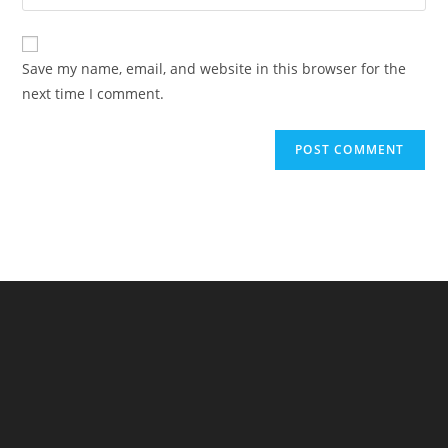
your
comment
to
website
comment
URL
Save my name, email, and website in this browser for the
(optional)
next time I comment.