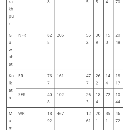
ra
8
5
5
4
70
kh
pu
r
G
NFR
82
206
55
30
15
20
u
8
2
9
3
48
w
ah
ati
Ko
ER
76
161
47
26
14
18
lk
7
7
2
4
17
at
SER
40
102
26
18
72
10
a
8
3
4
44
M
WR
18
467
12
70
35
46
u
92
61
1
1
72
m