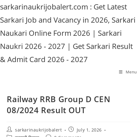
Skip
sarkarinaukrijobalert.com : Get Latest
to
Sarkari Job and Vacancy in 2026, Sarkari
content
Naukari Online Form 2026 | Sarkari
Naukri 2026 - 2027 | Get Sarkari Result
& Admit Card 2026 - 2027
Menu
Railway RRB Group D CEN
08/2024 Result OUT
Post
Post
sarkarinaukrijobalert
July 1, 2026
author:
published:
Post
Post