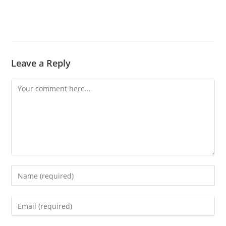
Leave a Reply
Comment
Enter
your
name
Enter
or
your
username