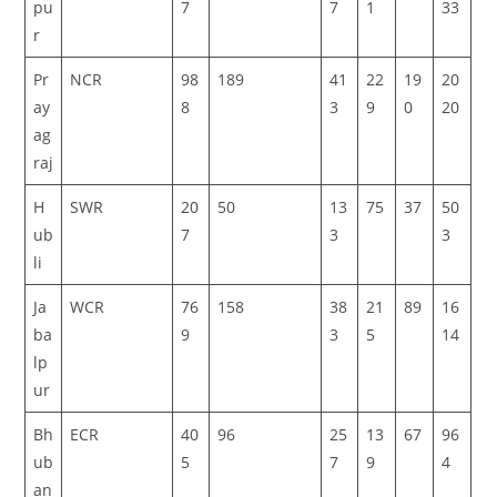
pu
7
7
1
33
r
Pr
NCR
98
189
41
22
19
20
ay
8
3
9
0
20
ag
raj
H
SWR
20
50
13
75
37
50
ub
7
3
3
li
Ja
WCR
76
158
38
21
89
16
ba
9
3
5
14
lp
ur
Bh
ECR
40
96
25
13
67
96
ub
5
7
9
4
an