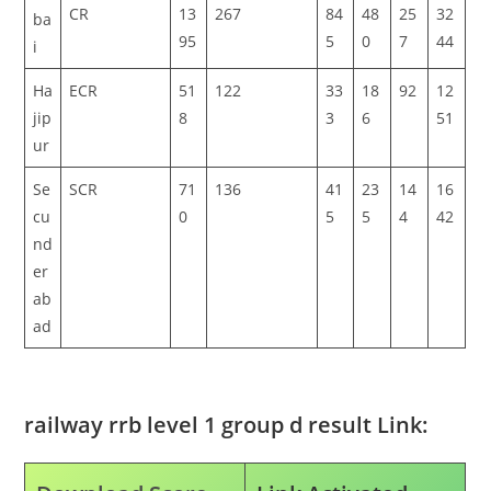
CR
13
267
84
48
25
32
ba
95
5
0
7
44
i
Ha
ECR
51
122
33
18
92
12
jip
8
3
6
51
ur
Se
SCR
71
136
41
23
14
16
cu
0
5
5
4
42
nd
er
ab
ad
railway rrb level 1 group d result Link: