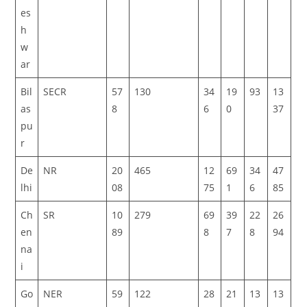
es
h
w
ar
Bil
SECR
57
130
34
19
93
13
as
8
6
0
37
pu
r
De
NR
20
465
12
69
34
47
lhi
08
75
1
6
85
Ch
SR
10
279
69
39
22
26
en
89
8
7
8
94
na
i
Go
NER
59
122
28
21
13
13