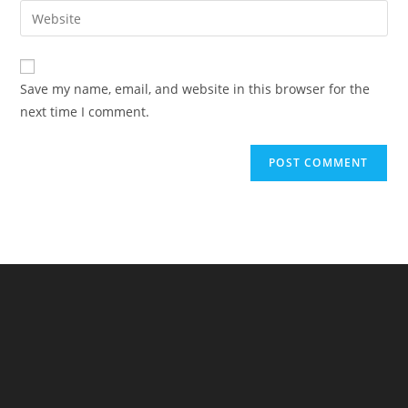
email
Enter
to
address
your
comment
to
website
comment
URL
Save my name, email, and website in this browser for the
(optional)
next time I comment.