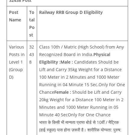
32438 Post
Post
To
Railway RRB Group D Eligibility
Name
tal
Po
st
Various
32
Class 10th / Matric (High School) from Any
Posts in
43
Recognized Board in India.
Physical
Level 1
8
Eligibility :Male :
Candidates Should be
(Group
Lift and Carry 35kg Weight for a Distance
D)
100 Meter in 2 Minutes and 1000 Meter
Running in 04 Minute 15 Sec.Only For One
Chance
Female :
Should be Lift and Carry
20kg Weight for a Distance 100 Meter in 2
Minutes and 1000 Meter Running in 05
Minute 40 SecOnly For One Chance
भारत के किसी भी मान्यता प्राप्त बोर्ड से 10वीं / मैट्रिक
(हाई स्कूल) पास होना ज़रूरी है। शारीरिक योग्यता: पुरुष: