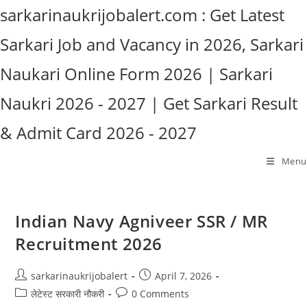
Skip
sarkarinaukrijobalert.com : Get Latest
to
Sarkari Job and Vacancy in 2026, Sarkari
content
Naukari Online Form 2026 | Sarkari
Naukri 2026 - 2027 | Get Sarkari Result
& Admit Card 2026 - 2027
Menu
Indian Navy Agniveer SSR / MR
Recruitment 2026
Post
Post
sarkarinaukrijobalert
April 7, 2026
author:
published:
Post
Post
लेटेस्ट सरकारी नौकरी
0 Comments